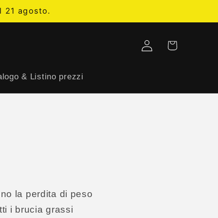
l 21 agosto.
Log
Cart
in
logo & Listino prezzi
no la perdita di peso
ti i brucia grassi