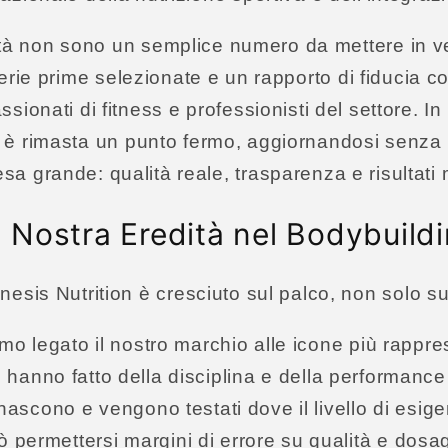
ività non sono un semplice numero da mettere in ve
rie prime selezionate e un rapporto di fiducia c
assionati di fitness e professionisti del settore.
n è rimasta un punto fermo, aggiornandosi senza m
esa grande: qualità reale, trasparenza e risultati m
 Nostra Eredità nel Bodybuild
esis Nutrition è cresciuto sul palco, non solo sul
mo legato il nostro marchio alle icone più rappre
 hanno fatto della disciplina e della performance 
 nascono e vengono testati dove il livello di esige
ò permettersi margini di errore su qualità e dosag