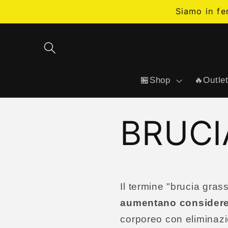
Skip to
Siamo in fe
content
🏪Shop
🔥Outle
BRUCI
Il termine "brucia grass
aumentano
considere
corporeo con eliminazion