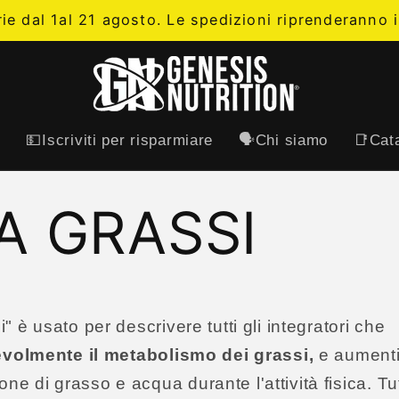
rie dal 1al 21 agosto. Le spedizioni riprenderanno i
t
💵Iscriviti per risparmiare
🗣️Chi siamo
📑Cata
A GRASSI
i" è usato per descrivere tutti gli integratori che
volmente il metabolismo dei grassi,
e aumenti
e di grasso e acqua durante l'attività fisica. Tut