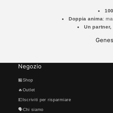
100
Doppia anima
: ma
Un partner,
Genesi
Negozio
🏪Shop
🔥Outlet
💵Iscriviti per risparmiare
🗣️Chi siamo