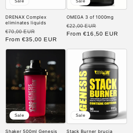
Sale
Sale
DRENAX Complex
OMEGA 3 of 1000mg
eliminates liquids
Regular
Sale
€22,00 EUR
Regular
Sale
€70,00 EUR
price
From €16,50 EUR
price
price
From €35,00 EUR
price
Sale
Sale
Shaker 500ml Genesis
Stack Burner brucia