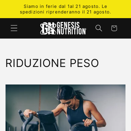
Skip to
Siamo in ferie dal 1al 21 agosto. Le
content
spedizioni riprenderanno il 21 agosto.
Cart
C
RIDUZIONE PESO
o
l
l
e