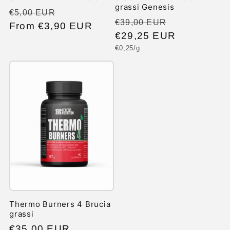
grassi Genesis
Regular
Sale
€5,00 EUR
Regular
Sale
€39,00 EUR
price
From €3,90 EUR
price
price
€29,25 EUR
price
Unit
€0,25/g
price
Thermo Burners 4 Brucia
grassi
Regular
€35,00 EUR