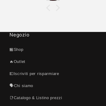
Negozio
🏪Shop
🔥Outlet
💵Iscriviti per risparmiare
🗣️Chi siamo
📑Catalogo & Listino prezzi