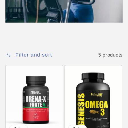
c
t
i
o
n
Filter and sort
5 products
: