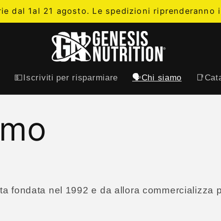
rie dal 1al 21 agosto. Le spedizioni riprenderanno i
t
💵Iscriviti per risparmiare
🗣️Chi siamo
📑Cata
amo
ta fondata nel 1992 e da allora commercializza pr