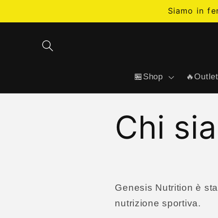
Vai
Siamo in fe
direttamente
ai contenuti
🏪Shop
🔥Outle
Chi si
Genesis Nutrition è sta
nutrizione sportiva.