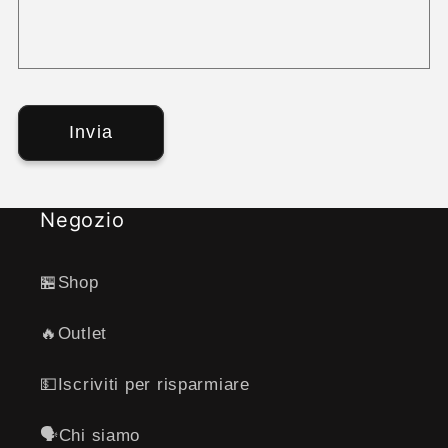
o
n
t
a
Invia
t
t
o
Negozio
🏪Shop
🔥Outlet
💵Iscriviti per risparmiare
🗣️Chi siamo