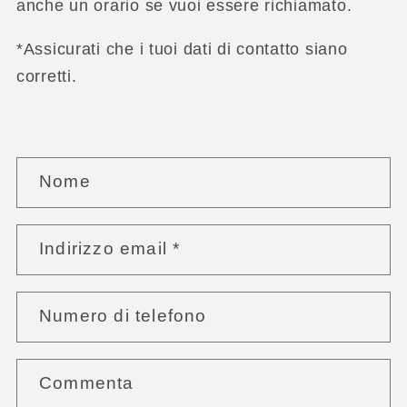
anche un orario se vuoi essere richiamato.
*Assicurati che i tuoi dati di contatto siano
corretti.
M
Nome
o
d
Indirizzo email
*
u
l
o
Numero di telefono
d
i
Commenta
c