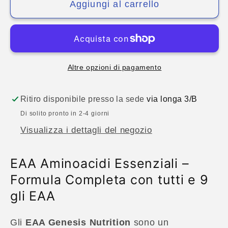
Aggiungi al carrello
–
–
9
9
Aminoacidi
Aminoacidi
Essenziali
Essenziali
in
in
Altre opzioni di pagamento
Compresse
Compresse
|
|
Ritiro disponibile presso la sede
via longa 3/B
Genesis
Genesis
Nutrition
Nutrition
Di solito pronto in 2-4 giorni
Visualizza i dettagli del negozio
EAA Aminoacidi Essenziali –
Formula Completa con tutti e 9
gli EAA
Gli
EAA Genesis Nutrition
sono un