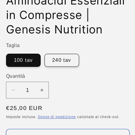
Aminoacidi Essenziali
in Compresse |
Genesis Nutrition
Taglia
100 tav
240 tav
Quantità
Quantità
Diminuisci
Aumenta
quantità
quantità
Prezzo
€25,00 EUR
per
per
di
EAA
EAA
Imposte incluse.
Spese di spedizione
calcolate al check-out.
Aminoacidi
Aminoacidi
listino
Essenziali
Essenziali