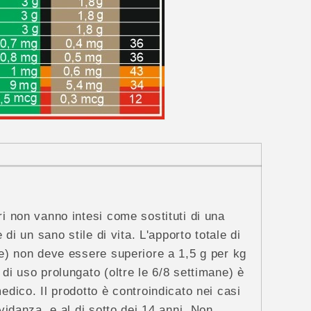
ori non vanno intesi come sostituti di una
e di un sano stile di vita. L'apporto totale di
re) non deve essere superiore a 1,5 g per kg
di uso prolungato (oltre le 6/8 settimane) è
edico. Il prodotto è controindicato nei casi
avidanza, e al di sotto dei 14 anni. Non