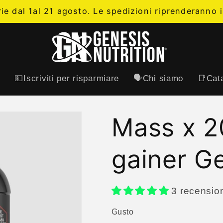
rie dal 1al 21 agosto. Le spedizioni riprenderanno i
t
💵Iscriviti per risparmiare
🗣️Chi siamo
📑Cata
Mass x 
gainer G
3 recensio
Gusto