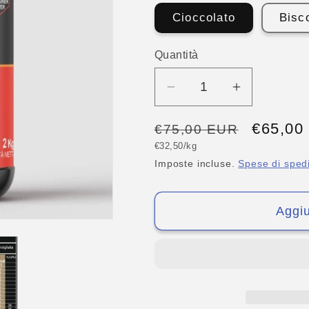
Cioccolato
Bisc
Quantità
Quantità
Diminuisci
Aumenta
quantità
quantità
Prezzo
Prezzo
€65,00
per
per
€75,00 EUR
Mass
Mass
Prezzo
di
scontat
€32,50/kg
unitario
x
x
Imposte incluse.
Spese di sped
listino
2000
2000
Mass
Mass
Aggiu
gainer
gainer
Genesis
Genesis