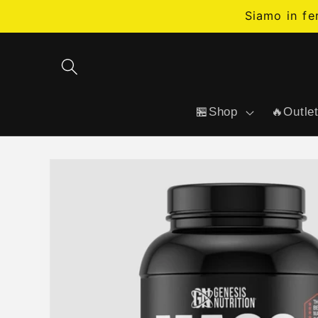
Vai
Siamo in fe
direttamente
ai contenuti
🏪Shop
🔥Outle
Passa alle
informazioni
sul prodotto