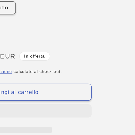
otto
 EUR
In offerta
o
izione
calcolate al check-out.
ngi al carrello