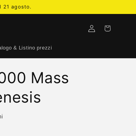
l 21 agosto.
Carrello
Accedi
logo & Listino prezzi
2000 Mass
enesis
ni