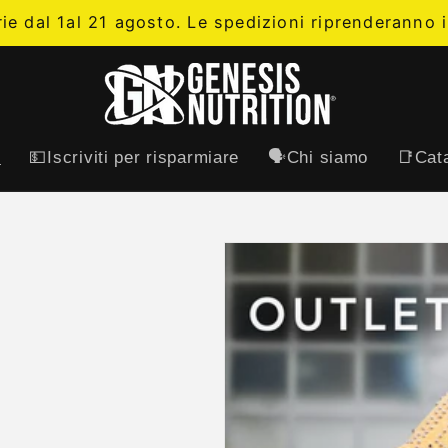
rie dal 1al 21 agosto. Le spedizioni riprenderanno i
t
💵Iscriviti per risparmiare
🗣️Chi siamo
📑Cata