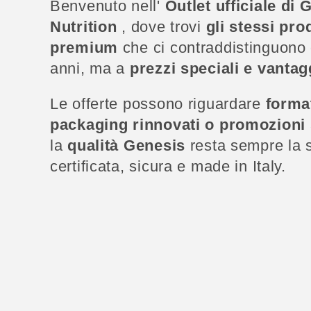
l
Benvenuto nell'
Outlet ufficiale di 
Nutrition
, dove trovi
gli stessi prod
l
premium
che ci contraddistinguono 
anni, ma a
prezzi speciali e vantag
e
Le offerte possono riguardare
format
z
packaging rinnovati o promozioni 
la
qualità Genesis
resta sempre la 
i
certificata, sicura e made in Italy.
o
n