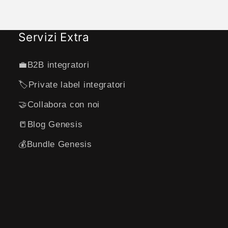
sigliarlo
o 68 kg e
 i primi
Servizi Extra
 12giorni ho
i 70kg .
💼B2B integratori
🏷️Private label integratori
🤝Collabora con noi
📒Blog Genesis
💰Bundle Genesis