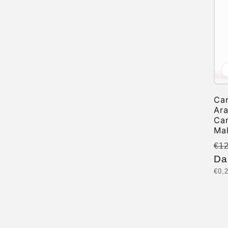
Car
Ara
Car
Mal
Pr
€1
di
Da
Pre
€0,
lis
unit