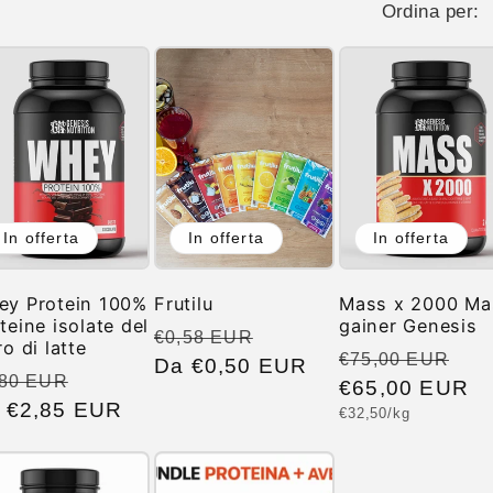
Ordina per:
In offerta
In offerta
In offerta
ey Protein 100%
Frutilu
Mass x 2000 Ma
teine isolate del
gainer Genesis
Prezzo
Prezzo
€0,58 EUR
ro di latte
Prezzo
Pr
€75,00 EUR
di
Da €0,50 EUR
scontato
ezzo
Prezzo
,80 EUR
di
€65,00 EUR
sc
listino
 €2,85 EUR
scontato
Prezzo
€32,50/kg
listino
unitario
tino