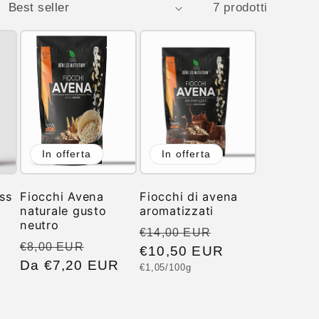
7 prodotti
In offerta
In offerta
ss
Fiocchi Avena
Fiocchi di avena
naturale gusto
aromatizzati
neutro
ezzo
Prezzo
Prezzo
€14,00 EUR
Prezzo
Prezzo
€8,00 EUR
ontato
di
€10,50 EUR
scontato
di
Da €7,20 EUR
scontato
Prezzo
€1,05/100g
listino
unitario
listino