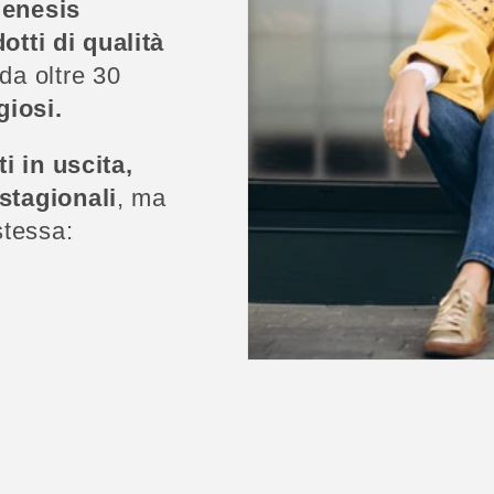
Genesis
otti di qualità
da oltre 30
giosi.
i in uscita,
stagionali
, ma
stessa: