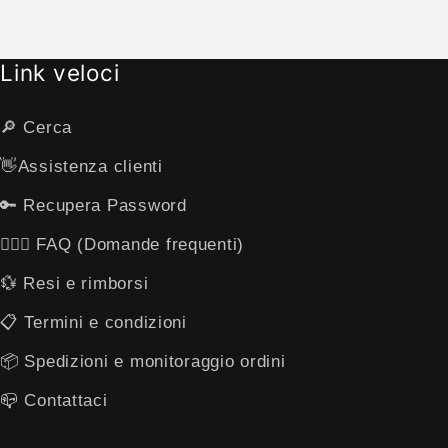
qualitative ed energetico
Link veloci
🔎 Cerca
👋​Assistenza clienti
🔑 Recupera Password
🙋🏻‍♂️ FAQ (Domande frequenti)
💱 Resi e rimborsi
​📋​ Termini e condizioni
📦 Spedizioni e monitoraggio ordini
📪 ​​Contattaci