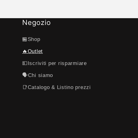
sento di con
perche pesav
sto vedendo
Negozio
risultati dopo
raggiunto 
🏪Shop
🔥Outlet
💵Iscriviti per risparmiare
🗣️Chi siamo
📑Catalogo & Listino prezzi