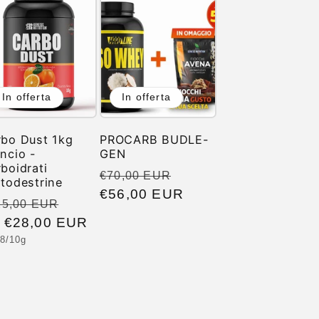
In offerta
In offerta
bo Dust 1kg
PROCARB BUDLE-
ncio -
GEN
boidrati
Prezzo
Prezzo
€70,00 EUR
todestrine
di
€56,00 EUR
scontato
ezzo
Prezzo
25,00 EUR
listino
 €28,00 EUR
scontato
zzo
28/10g
tino
ario