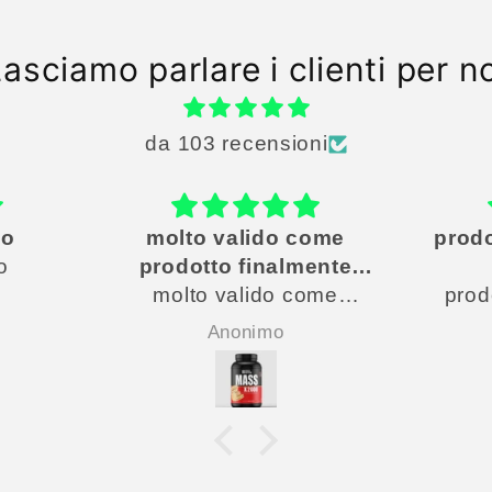
asciamo parlare i clienti per n
da 103 recensioni
ido come
prodotto molto utile per
nalmente
me in
do come
co
prodotto molto utile per
nalmente
me in inverno
mo
Anonimo
umere un
 senza che
dolce, il
embra una
iosa, io mi