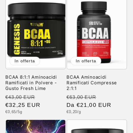
In offerta
In offerta
BCAA 8:1:1 Aminoacidi
BCAA Aminoacidi
Ramificati in Polvere -
Ramificati Compresse
Gusto Fresh Lime
2:1:1
Prezzo
Prezzo
Prezzo
Prezzo
€43,00 EUR
€63,00 EUR
di
€32,25 EUR
scontato
di
Da €21,00 EUR
scontato
Prezzo
Prezzo
€0,65/5g
€0,20/g
listino
listino
unitario
unitario