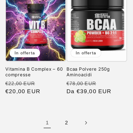
In offerta
In offerta
Vitamina B Complex – 60
Bcaa Polvere 250g
compresse
Aminoacidi
Prezzo
Prezzo
Prezzo
Prezzo
€22,00 EUR
€78,00 EUR
di
€20,00 EUR
scontato
di
Da €39,00 EUR
scontato
listino
listino
1
2