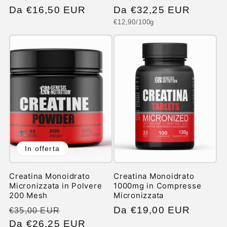
di
Da €16,50 EUR
scontato
di
Da €32,25 EUR
scontato
Prezzo
€12,90/100g
listino
listino
unitario
In offerta
Creatina Monoidrato
Creatina Monoidrato
Micronizzata in Polvere
1000mg in Compresse
200 Mesh
Micronizzata
Prezzo
Prezzo
Prezzo
Da €19,00 EUR
€35,00 EUR
di
Da €26,25 EUR
scontato
di