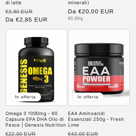
di latte
minerali)
Prezzo
Prezzo
Prezzo
Da €20,00 EUR
€3,80 EUR
Prezzo
€0,20/g
di
Da €2,85 EUR
scontato
di
unitario
listino
listino
In offerta
In offerta
Omega 3 1000mg - 60
EAA Aminoacidi
Capsule EPA DHA Olio di
Essenziali 250g - Fresh
Pesce | Genesis Nutrition
Lime
Prezzo
Prezzo
Prezzo
Prezzo
€22,00 EUR
€43,00 EUR