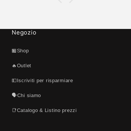
raggiunto i 70kg .
Negozio
🏪Shop
🔥Outlet
💵Iscriviti per risparmiare
🗣️Chi siamo
📑Catalogo & Listino prezzi