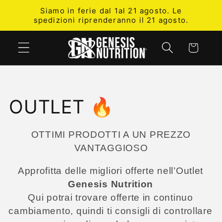
Vai
Siamo in ferie dal 1al 21 agosto. Le
direttamente
spedizioni riprenderanno il 21 agosto.
ai contenuti
Carrello
C
OUTLET 🔥
o
OTTIMI PRODOTTI A UN PREZZO
l
VANTAGGIOSO
Approfitta delle migliori offerte nell’Outlet
l
Genesis Nutrition
e
Qui potrai trovare offerte in continuo
cambiamento, quindi ti consigli di controllare