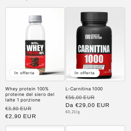
listino
listino
In offerta
In offerta
Whey protein 100%
L-Carnitina 1000
proteine del siero del
Prezzo
Prezzo
€56,00 EUR
latte 1 porzione
di
Da €29,00 EUR
scontato
Prezzo
Prezzo
€3,80 EUR
Prezzo
€0,21/g
listino
di
€2,90 EUR
scontato
unitario
listino