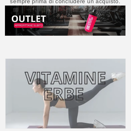
z
sempre prima di concludere un acquisto.
i
o
n
e
: