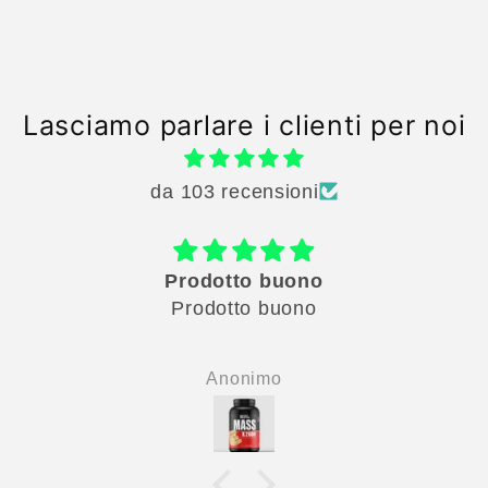
Lasciamo parlare i clienti per noi
da 103 recensioni
molto valido come prodotto finalmente
riesco
molto valido come prodotto finalmente
riesco assumere un muscle gainer senza
Anonimo
che sia troppo dolce, il cioccolato sembra
una proteina deliziosa, io mi sento di
consigliarlo perche pesavo 68 kg e sto
vedendo i primi risultati dopo 12giorni ho