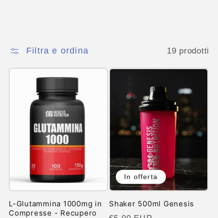
Filtra e ordina
19 prodotti
In offerta
L-Glutammina 1000mg in
Shaker 500ml Genesis
Compresse - Recupero
Prezzo
Prezzo