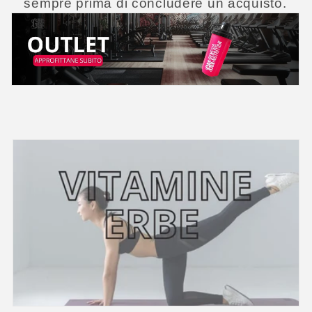
z
sempre prima di concludere un acquisto.
i
o
n
e
: