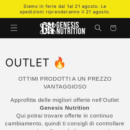
Vai
Siamo in ferie dal 1al 21 agosto. Le
direttamente
spedizioni riprenderanno il 21 agosto.
ai contenuti
Carrello
C
OUTLET 🔥
o
OTTIMI PRODOTTI A UN PREZZO
l
VANTAGGIOSO
Approfitta delle migliori offerte nell’Outlet
l
Genesis Nutrition
e
Qui potrai trovare offerte in continuo
cambiamento, quindi ti consigli di controllare