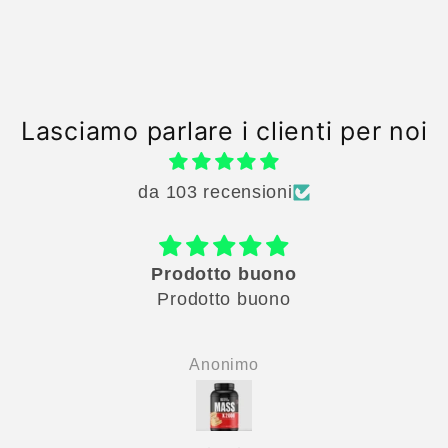
Lasciamo parlare i clienti per noi
da 103 recensioni
molto valido come prodotto finalm
riesco
molto valido come prodotto finalme
riesco assumere un muscle gainer s
Anonimo
che sia troppo dolce, il cioccolato s
una proteina deliziosa, io mi sento 
consigliarlo perche pesavo 68 kg e 