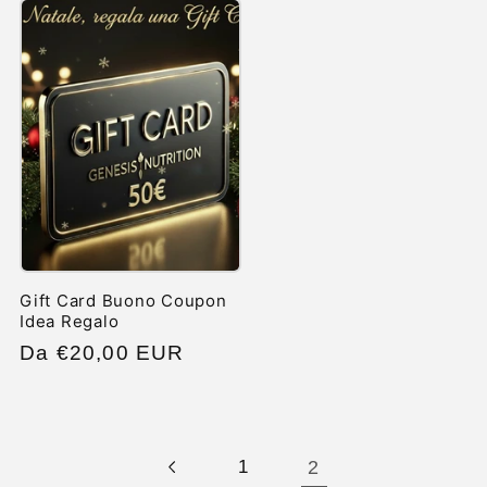
Gift Card Buono Coupon
Idea Regalo
Prezzo
Da €20,00 EUR
di
listino
2
1