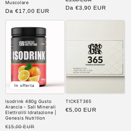
€5,00 EUR
Muscolare
di
Da €3,90 EUR
scontato
Prezzo
Da €17,00 EUR
listino
di
listino
In offerta
Isodrink 480g Gusto
TICKET365
Arancia - Sali Minerali
Prezzo
€5,00 EUR
Elettroliti Idratazione |
di
Genesis Nutrition
listino
Prezzo
Prezzo
€15,00 EUR