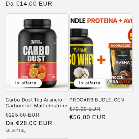
di
Da €14,00 EUR
scontato
listino
In offerta
In offerta
Carbo Dust 1kg Arancio -
PROCARB BUDLE-GEN
Carboidrati Maltodestrine
Prezzo
Prezzo
€70,00 EUR
Prezzo
Prezzo
€125,00 EUR
di
€56,00 EUR
scontato
di
Da €28,00 EUR
scontato
listino
Prezzo
€0,28/10g
listino
unitario