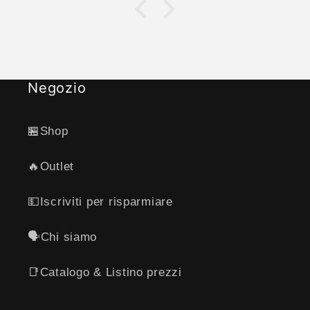
vedendo i primi risultati dopo 12gior
raggiunto i 70kg .
Negozio
🏪Shop
🔥Outlet
💵Iscriviti per risparmiare
🗣️Chi siamo
📑Catalogo & Listino prezzi